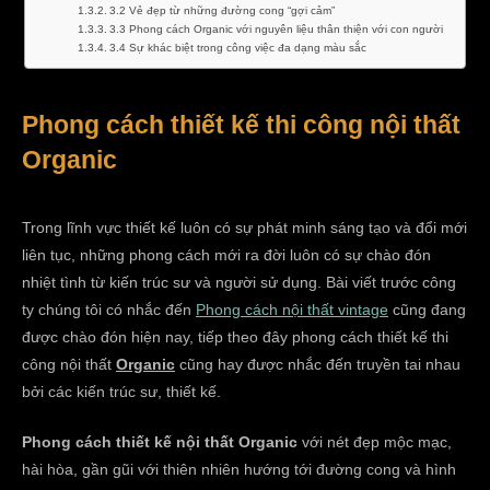
3.2 Vẻ đẹp từ những đường cong “gợi cảm”
3.3 Phong cách Organic với nguyên liệu thân thiện với con người
3.4 Sự khác biệt trong công việc đa dạng màu sắc
Phong cách thiết kế thi công nội thất
Organic
Trong lĩnh vực thiết kế luôn có sự phát minh sáng tạo và đổi mới
liên tục, những phong cách mới ra đời luôn có sự chào đón
nhiệt tình từ kiến trúc sư và người sử dụng. Bài viết trước công
ty chúng tôi có nhắc đến
Phong cách nội thất vintage
cũng đang
được chào đón hiện nay, tiếp theo đây phong cách thiết kế thi
công nội thất
Organic
cũng hay được nhắc đến truyền tai nhau
bởi các kiến trúc sư, thiết kế.
Phong cách thiết kế nội thất Organic
với nét đẹp mộc mạc,
hài hòa, gần gũi với thiên nhiên hướng tới đường cong và hình