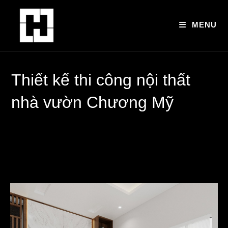
Skip
to
MENU
content
Thiết kế thi công nội thất
nhà vườn Chương Mỹ
>
Dự án nội thất nhà vườn
>
Thiết kế thi công nội thất nhà vườn C