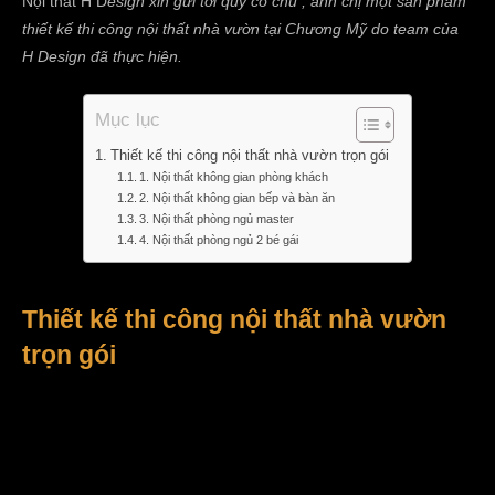
Nội thất H D
esign xin gửi tới quý cô chú , anh chị một sản phẩm
thiết kế thi công nội thất nhà vườn tại Chương Mỹ do team của
H Design đã thực hiện.
Mục lục
Thiết kế thi công nội thất nhà vườn trọn gói
1. Nội thất không gian phòng khách
2. Nội thất không gian bếp và bàn ăn
3. Nội thất phòng ngủ master
4. Nội thất phòng ngủ 2 bé gái
Thiết kế thi công nội thất nhà vườn
trọn gói
Dự án nhà vườn
Địa chỉ : Hợp Đồng – Chương Mỹ – Hà Nội
Vật liệu hoàn thiện : Gỗ MDF chịu ẩm Thái Lan kết hợp