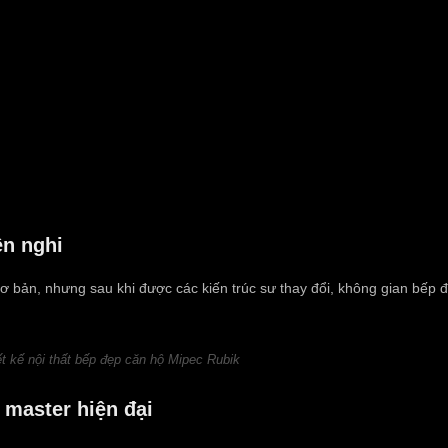
ện nghi
 cơ bản, nhưng sau khi được các kiến trúc sư thay đổi, không gian bếp
ết kế nội thất bếp đẹp căn hộ Mipec Rubik
 master hiện đại