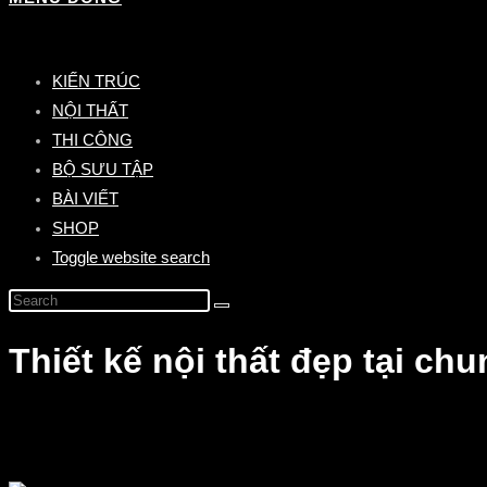
KIẾN TRÚC
NỘI THẤT
THI CÔNG
BỘ SƯU TẬP
BÀI VIẾT
SHOP
Toggle website search
Thiết kế nội thất đẹp tại c
Home
>
Dự án nội thất chung cư
>
Thiết kế nội thất đẹp tại chung cư cao cấp Mipec Rubik 360 Xuân T