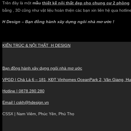
Trên đây là một
mẫu
thiết kế nội thất đẹp cho chung cư 2 phòng
bằng , 3D cũng như vật liệu hoàn thiện các bạn xin liên hệ qua hotlin
H Design – Bạn đồng hành xây dựng ngôi nhà mơ ước !
KIẾN TRÚC & NỘI THẤT H DESIGN
Bạn đồng hành xây dựng ngôi nhà mơ ước
VPGD | Chà Là 6 – 181, KĐT Vinhomes OceanPark 2, Văn Giang, H
Hotline | 0878.280.280
Email | cskh@hdesign.vn
CSSX | Nam Viêm, Phúc Yên, Phú Thọ