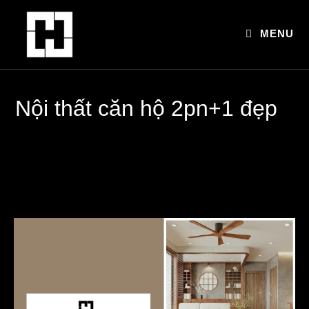
Skip
to
MENU
content
Nội thất căn hộ 2pn+1 đẹp
>
Bộ sưu tập
>
Nội thất căn hộ 2pn+1 đẹp